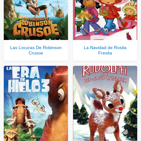
Ver Enlaces Privados VIP
Servidores directos
Solo disponible para usuarios registrados.
Las Locuras De Robinson
La Navidad de Rosita
Crusoe
Fresita
Comprar Cuenta VIP Aquí!