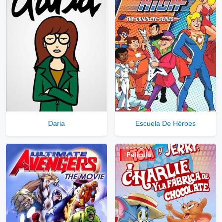
⇓
▷
Enlaces Privados VIP
Ver Enlaces Privados VIP
Servidores directos
Solo disponible para usuarios registrados.
Daria
Escuela De Héroes
Comprar Cuenta VIP Aquí!
Película