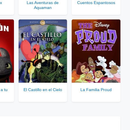
ix
Las Aventuras de
Cuentos Espantosos
Aquaman
le para usuarios registrados.
rar Cuenta VIP Aquí!
a tu
El Castillo en el Cielo
La Familia Proud