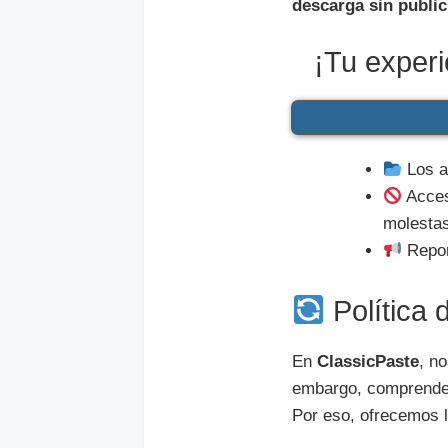
descarga sin publi
¡Tu experi
Los a
Acces
molestas
Repor
Política
En
ClassicPaste
, n
embargo, comprendem
Por eso, ofrecemos l