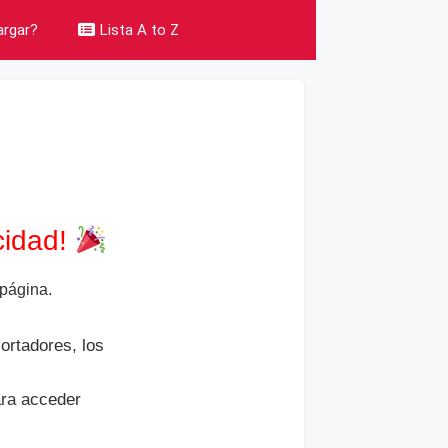
rgar?
Lista A to Z
cidad!
página.
ortadores, los
ara acceder