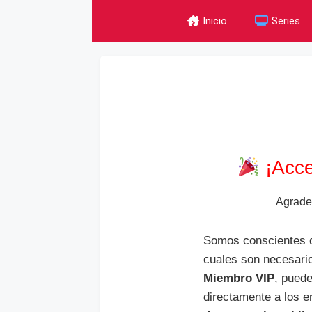
Skip
Inicio
Series
to
content
¡Acce
Agrade
Somos conscientes d
cuales son necesari
Miembro VIP
, pued
directamente a los e