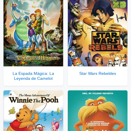
⇓
▷
Enlaces Privados VIP
Ver Enlaces Privados VIP
Servidores directos
Solo disponible para usuarios registrados.
La Espada Mágica: La
Star Wars Rebeldes
Leyenda de Camelot
Comprar Cuenta VIP Aquí!