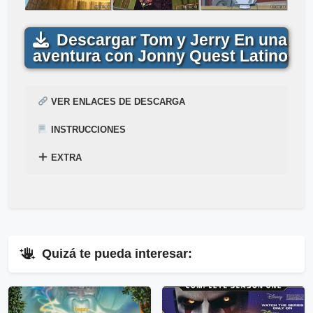
Descargar Tom y Jerry En una
aventura con Jonny Quest Latino
VER ENLACES DE DESCARGA
INSTRUCCIONES
EXTRA
¿
Acabas de encontrar,
Cómo descargar para ver la película
Tom y Jerry En una
Mega
–
Mediafire
Gratis
aventura con Jonny Quest Gratis
? Mira el siguiente tutorial explicado en el
en
1-Link
siguiente enlace
por
Mega
y
Mediafire
▷
Pincha Aquí
.
.
⇓
Quizá te pueda interesar:
▷
Enlaces Públicos
Ver Enlaces Públicos