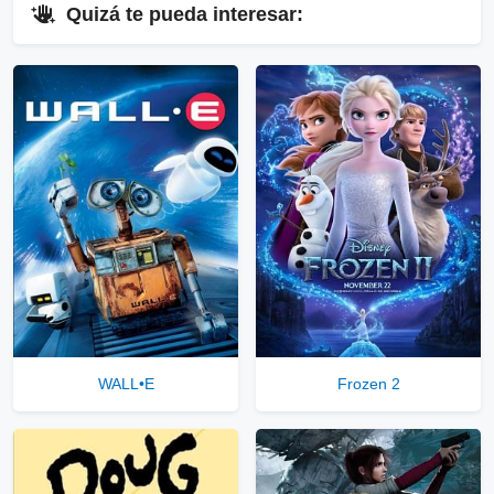
⇓
Quizá te pueda interesar:
▷
Enlaces Públicos
Ver Enlaces Públicos
⇓
▷
Enlaces Privados VIP
Ver Enlaces Privados VIP
Servidores directos
Solo disponible para usuarios registrados.
WALL•E
Frozen 2
Comprar Cuenta VIP Aquí!