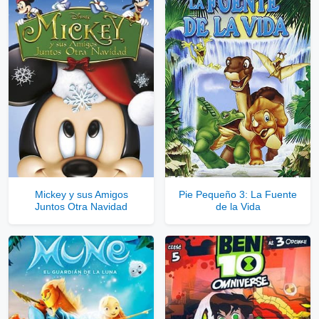
⇓
▷
Enlaces Privados VIP
Ver Enlaces Privados VIP
Servidores directos
Solo disponible para usuarios registrados.
Mickey y sus Amigos
Pie Pequeño 3: La Fuente
Juntos Otra Navidad
de la Vida
Comprar Cuenta VIP Aquí!