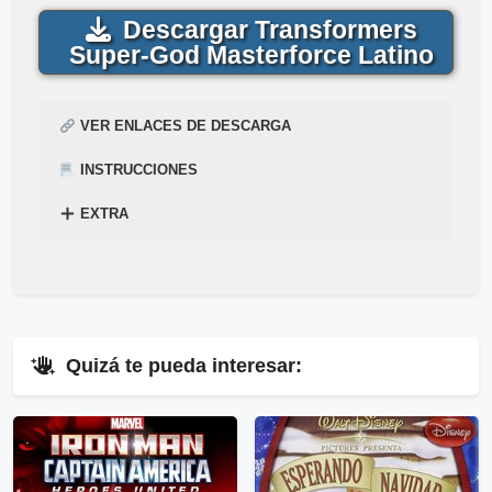
Descargar Transformers
Super-God Masterforce Latino
VER ENLACES DE DESCARGA
INSTRUCCIONES
EXTRA
¿
Acabas de encontrar,
Cómo descargar para ver la serie Gratis
Transformers Super-
?
Mega
–
Mediafire
Mira el siguiente tutorial explicado en el
God Masterforce Gratis
en
1-Link
por
Mega
y
siguiente enlace
Mediafire
▷
Pincha Aquí
.
.
⇓
Quizá te pueda interesar:
▷
Enlaces Públicos
Ver Enlaces Públicos