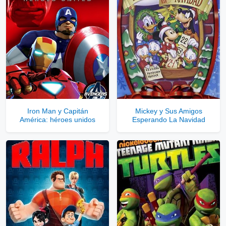
⇓
▷
Enlaces Privados VIP
Ver Enlaces Privados VIP
Servidores directos
Solo disponible para usuarios registrados.
Iron Man y Capitán
Mickey y Sus Amigos
América: héroes unidos
Esperando La Navidad
Comprar Cuenta VIP Aquí!