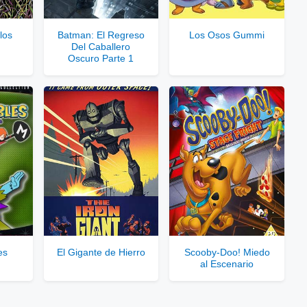
rvidores directos
 los
Batman: El Regreso
Los Osos Gummi
Del Caballero
le para usuarios registrados.
Oscuro Parte 1
rar Cuenta VIP Aquí!
es
El Gigante de Hierro
Scooby-Doo! Miedo
al Escenario