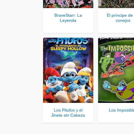
Se
BraveStarr: La
El príncipe de
Leyenda
conejos
Solo disponib
Comp
Los Pitufos y el
Los Imposibl
Jinete sin Cabeza