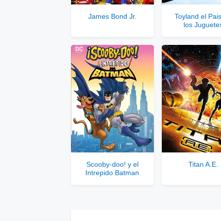
Se
James Bond Jr.
Toyland el Pai
los Juguete
Solo disponib
Comp
Scooby-doo! y el
Titan A.E.
Intrepido Batman