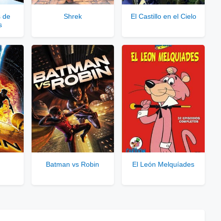
rvidores directos
s de
Shrek
El Castillo en el Cielo
s
le para usuarios registrados.
rar Cuenta VIP Aquí!
Batman vs Robin
El León Melquíades