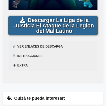
Descargar La Liga de la
Justicia El Ataque de la Legion
del Mal Latino
VER ENLACES DE DESCARGA
INSTRUCCIONES
EXTRA
¿
Acabas de encontrar,
Cómo descargar para ver la película
La Liga de la Justicia El
Mega
–
Mediafire
Gratis
Ataque de la Legion del Mal Gratis
? Mira el siguiente tutorial explicado en el
en
1-Link
siguiente enlace
por
Mega
y
Mediafire
▷
Pincha Aquí
.
.
⇓
Quizá te pueda interesar:
▷
Enlaces Públicos