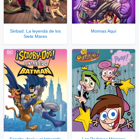
Sinbad: La leyenda de los
Momias Aquí
Siete Mares
Scooby-doo! y el Intrepido
Los Padrinos Mágicos