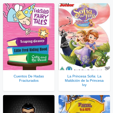
Ver Enlaces Públicos
⇓
▷
Enlaces Privados VIP
Ver Enlaces Privados VIP
Servidores directos
Solo disponible para usuarios registrados.
Cuentos De Hadas
La Princesa Sofia: La
Fracturados
Maldición de la Princesa
Comprar Cuenta VIP Aquí!
Ivy