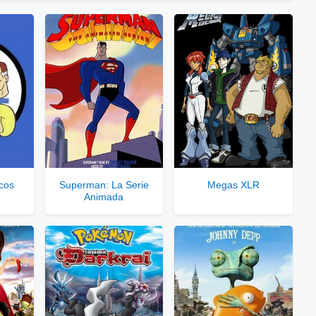
⇓
ces Privados VIP
 Enlaces Privados VIP
rvidores directos
cos
Superman: La Serie
Megas XLR
Animada
le para usuarios registrados.
rar Cuenta VIP Aquí!