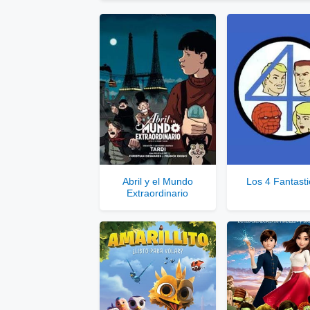
Ver Enlaces Públicos
▷
Enla
Ver
Se
Abril y el Mundo
Los 4 Fantasti
Extraordinario
Solo disponib
Comp