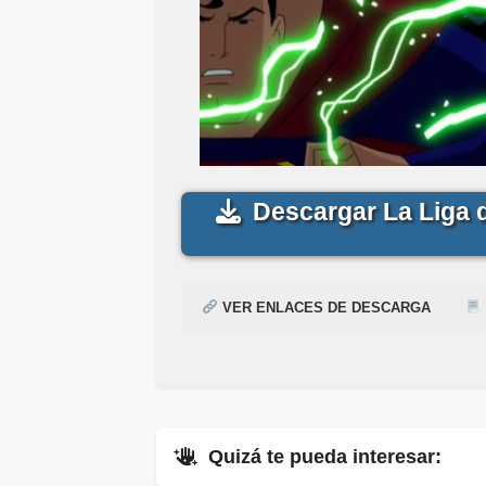
Descargar La Liga d
VER ENLACES DE DESCARGA
¿
Acabas de encontrar,
Cómo descargar para ver la pelíc
La Liga de la 
Me
siguiente enlace
Mega
y
Mediafire
▷
Pincha Aquí
.
.
Quizá te pueda interesar:
▷
En