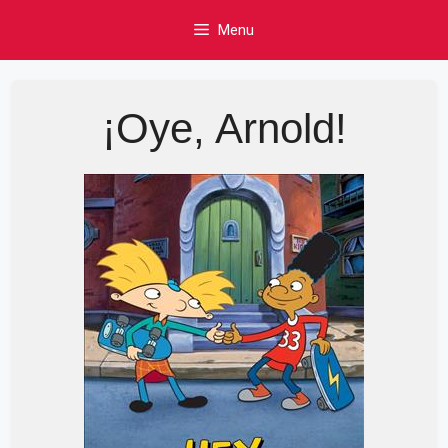
Skip
Menu
to
content
¡Oye, Arnold!