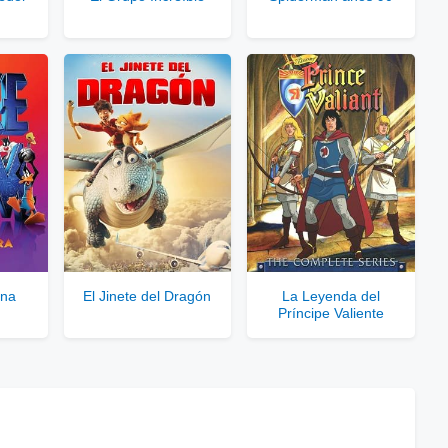
le para usuarios registrados.
rar Cuenta VIP Aquí!
Una
El Jinete del Dragón
La Leyenda del
Príncipe Valiente