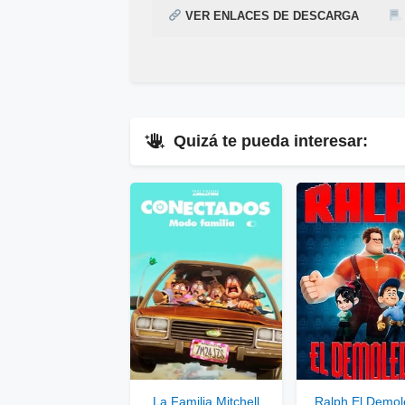
VER ENLACES DE DESCARGA
¿
Acabas de encontrar,
Cómo descargar para ver la pelíc
Coco Gratis
e
Me
siguiente enlace
▷
Pincha Aquí
.
Quizá te pueda interesar:
▷
En
Ver Enlaces Públicos
▷
Enla
Ver
Se
La Familia Mitchell
Ralph El Demol