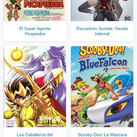
Servidores directos
Solo disponible para usuarios registrados.
El Super Agente
Escuadrón Suicida: Deuda
Picapiedra
Infernal
Comprar Cuenta VIP Aquí!
Los Caballeros del
Scooby-Doo! La Mascara