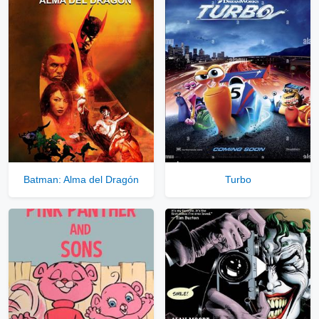
⇓
▷
Enlaces Privados VIP
Ver Enlaces Privados VIP
Servidores directos
Solo disponible para usuarios registrados.
Batman: Alma del Dragón
Turbo
Comprar Cuenta VIP Aquí!