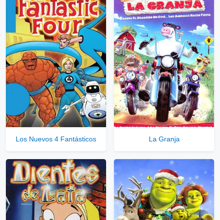
Ver Enlaces Públicos
⇓
▷
Enlaces Privados VIP
Ver Enlaces Privados VIP
Servidores directos
Solo disponible para usuarios registrados.
Los Nuevos 4 Fantásticos
La Granja
Comprar Cuenta VIP Aquí!