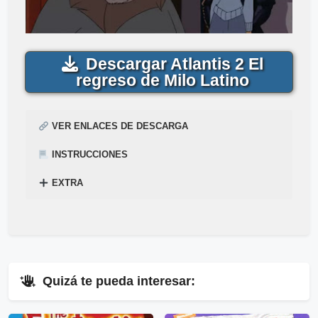
Descargar Atlantis 2 El
regreso de Milo Latino
VER ENLACES DE DESCARGA
INSTRUCCIONES
EXTRA
¿
Acabas de encontrar,
Cómo descargar para ver la película
Atlantis 2 El regreso de
Mega
–
Mediafire
Gratis
Milo Gratis
? Mira el siguiente tutorial explicado en el
en
1-Link
por
Mega
y
Mediafire
.
siguiente enlace
▷
Pincha Aquí
.
⇓
Quizá te pueda interesar:
▷
Enlaces Públicos