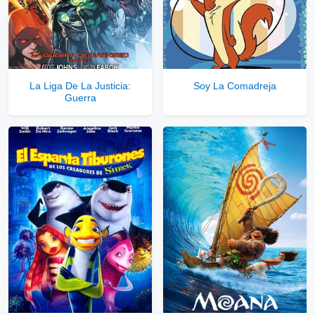
Servidores directos
Solo disponible para usuarios registrados.
La Liga De La Justicia:
Soy La Comadreja
Guerra
Comprar Cuenta VIP Aquí!