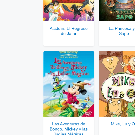
Ver
Se
Aladdín: El Regreso
La Princesa y
de Jafar
Sapo
Solo disponib
Comp
Las Aventuras de
Mike, Lu y 
Bongo, Mickey y las
Judías Mágicas