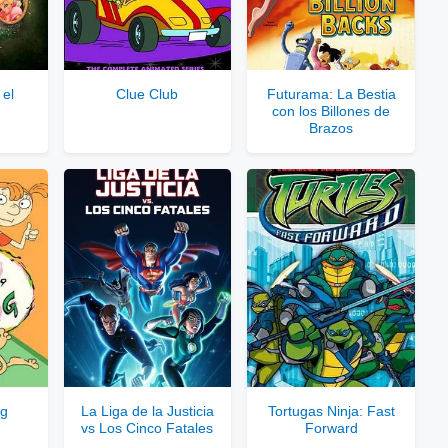
 Enlaces Privados VIP
rvidores directos
 el
Clue Club
Futurama: La Bestia
con los Billones de
le para usuarios registrados.
Brazos
rar Cuenta VIP Aquí!
Og
La Liga de la Justicia
Tortugas Ninja: Fast
vs Los Cinco Fatales
Forward