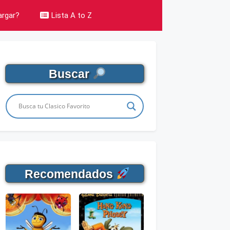
rgar?
Lista A to Z
Buscar
Recomendados