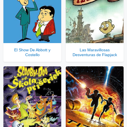
El Show De Abbott y
Las Maravillosas
Costello
Desventuras de Flapjack