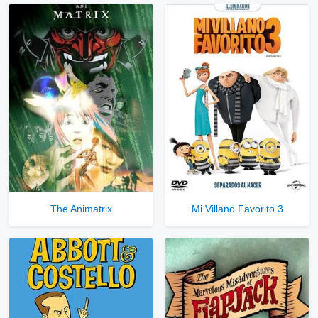
Ver Enlaces Públicos
⇓
▷
Enlaces Privados VIP
Ver Enlaces Privados VIP
Servidores directos
Solo disponible para usuarios registrados.
The Animatrix
Mi Villano Favorito 3
Comprar Cuenta VIP Aquí!