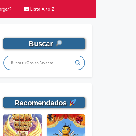
rgar?
Lista A to Z
Buscar
Recomendados