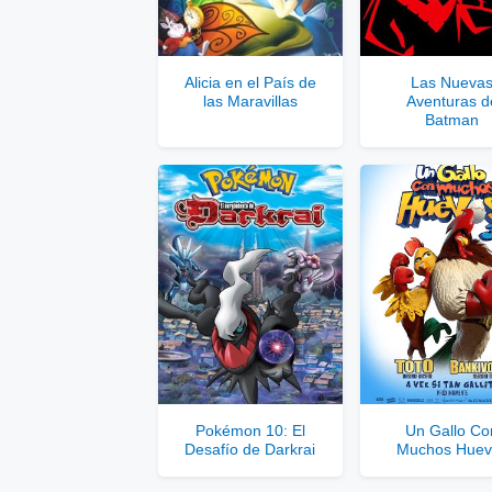
Se
Alicia en el País de
Las Nueva
las Maravillas
Aventuras d
Solo disponib
Batman
Comp
Pokémon 10: El
Un Gallo Co
Desafío de Darkrai
Muchos Huev