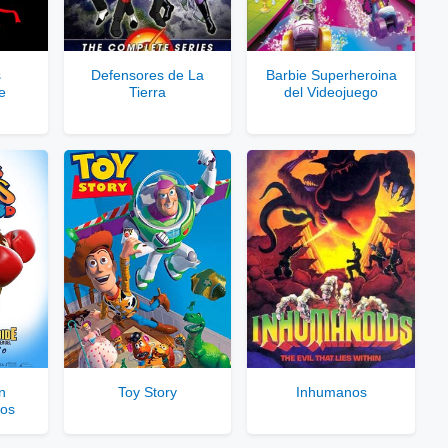
rvidores directos
s
Defensores de La
Barbie Superheroina
e
Tierra
del Videojuego
le para usuarios registrados.
rar Cuenta VIP Aquí!
n
Toy Story
Inhumanos
os