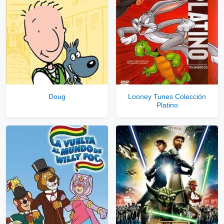
Ver Enlaces Privados VIP
Servidores directos
Solo disponible para usuarios registrados.
Doug
Looney Tunes Colección
Platino
Comprar Cuenta VIP Aquí!