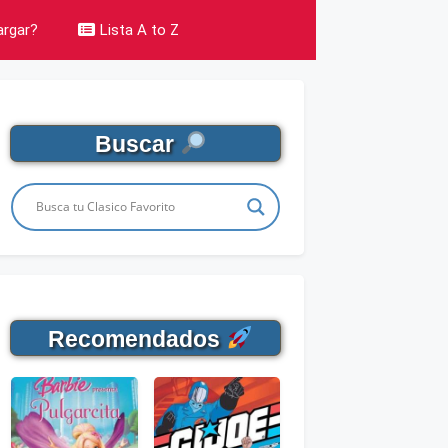
rgar?
Lista A to Z
Buscar
Recomendados