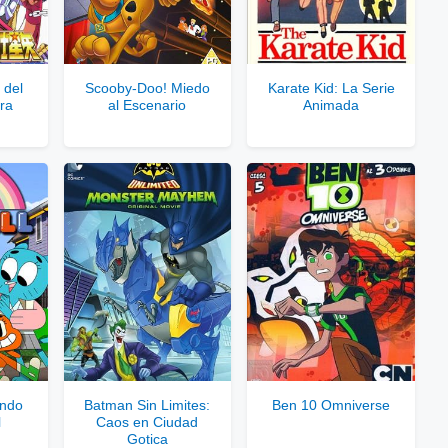
 Enlaces Privados VIP
rvidores directos
 del
Scooby-Doo! Miedo
Karate Kid: La Serie
ra
al Escenario
Animada
le para usuarios registrados.
rar Cuenta VIP Aquí!
undo
Batman Sin Limites:
Ben 10 Omniverse
l
Caos en Ciudad
Gotica