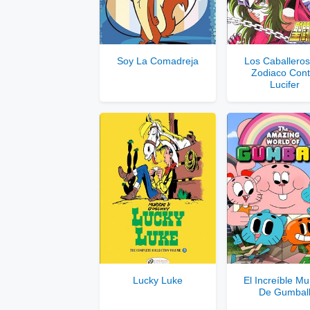
Ver
Se
Soy La Comadreja
Los Caballeros
Zodiaco Cont
Solo disponib
Lucifer
Comp
Lucky Luke
El Increíble M
De Gumbal