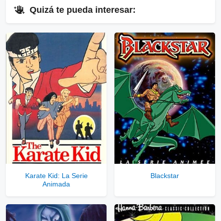
⇓
Quizá te pueda interesar:
▷
Enlaces Públicos
Ver Enlaces Públicos
⇓
▷
Enlaces Privados VIP
Ver Enlaces Privados VIP
Servidores directos
Solo disponible para usuarios registrados.
Karate Kid: La Serie
Blackstar
Animada
Comprar Cuenta VIP Aquí!