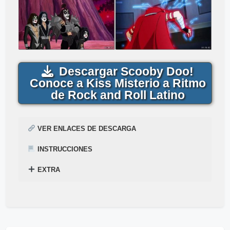
Descargar Scooby Doo!
Conoce a Kiss Misterio a Ritmo
de Rock and Roll Latino
VER ENLACES DE DESCARGA
INSTRUCCIONES
EXTRA
¿
Acabas de encontrar,
Cómo descargar para ver la película
Scooby Doo! Conoce a
Mega
–
Mediafire
Gratis
Kiss: Misterio a Ritmo de Rock and Roll
? Mira el siguiente tutorial explicado en el
siguiente enlace
Gratis
en
1-Link
por
▷
Pincha Aquí
Mega
y
Mediafire
.
.