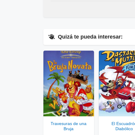
¿
Acabas de encontrar,
Cómo descargar para ver la serie
Quack Pack G
Me
siguiente enlace
▷
Pincha Aquí
.
Quizá te pueda interesar:
▷
En
V
▷
Enla
Ver
Se
Travesuras de una
El Escuadró
Bruja
Diabólico
Solo disponib