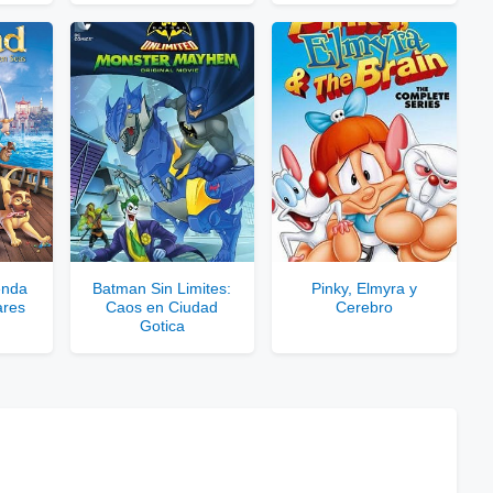
rar Cuenta VIP Aquí!
enda
Batman Sin Limites:
Pinky, Elmyra y
ares
Caos en Ciudad
Cerebro
Gotica