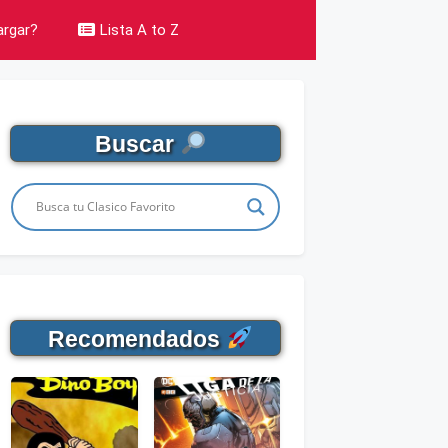
rgar?
Lista A to Z
Buscar
Recomendados