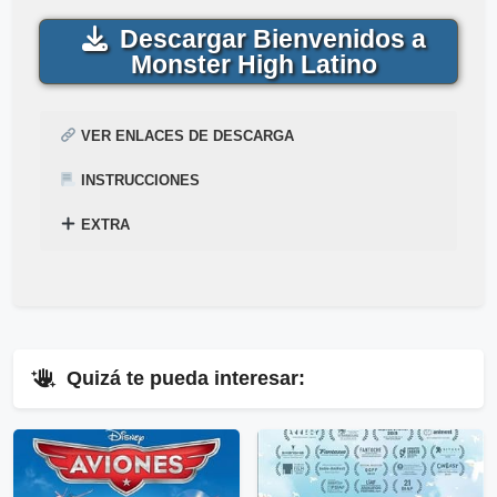
Descargar Bienvenidos a
Monster High Latino
VER ENLACES DE DESCARGA
INSTRUCCIONES
EXTRA
¿
Acabas de encontrar,
Cómo descargar para ver la película
Bienvenidos a Monster
Mega
–
Mediafire
Gratis
High
Gratis
? Mira el siguiente tutorial explicado en el
en
1-Link
por
Mega
y
Mediafire
.
siguiente enlace
▷
Pincha Aquí
.
⇓
Quizá te pueda interesar:
▷
Enlaces Públicos
Ver Enlaces Públicos