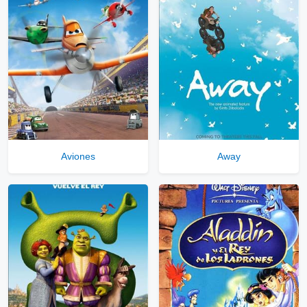
⇓
▷
Enlaces Privados VIP
Ver Enlaces Privados VIP
Servidores directos
Solo disponible para usuarios registrados.
Aviones
Away
Comprar Cuenta VIP Aquí!