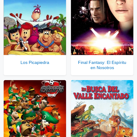
Ver Enlaces Privados VIP
Servidores directos
Solo disponible para usuarios registrados.
Los Picapiedra
Final Fantasy: El Espíritu
en Nosotros
Comprar Cuenta VIP Aquí!