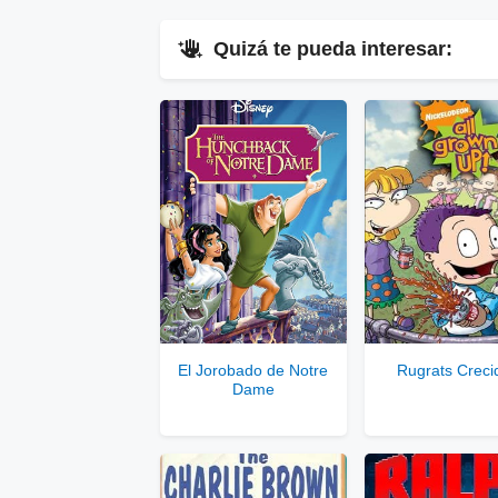
Quizá te pueda interesar:
▷
En
Ver Enlaces Públicos
▷
Enla
Ver
Se
El Jorobado de Notre
Rugrats Creci
Dame
Solo disponib
Comp