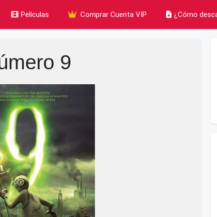
Películas
Comprar Cuenta VIP
¿Cómo desca
úmero 9