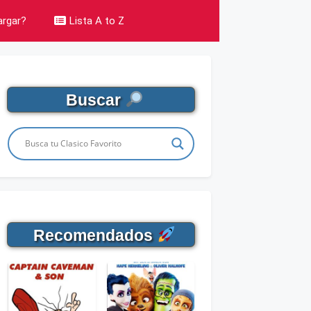
rgar?
Lista A to Z
Buscar
Recomendados