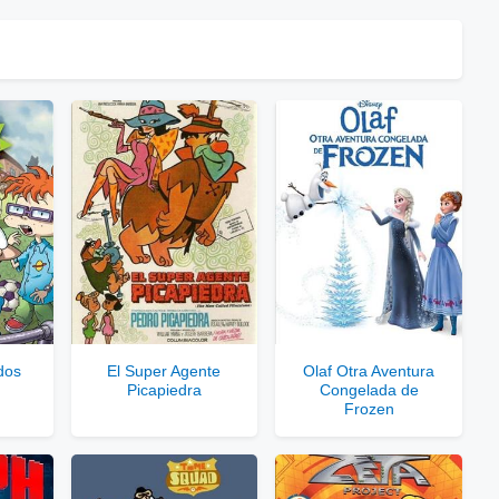
⇓
laces Públicos
⇓
ces Privados VIP
 Enlaces Privados VIP
rvidores directos
dos
El Super Agente
Olaf Otra Aventura
Picapiedra
Congelada de
le para usuarios registrados.
Frozen
rar Cuenta VIP Aquí!