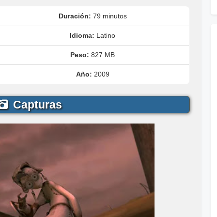
Duración:
79 minutos
Idioma:
Latino
Peso:
827 MB
Año:
2009
Capturas