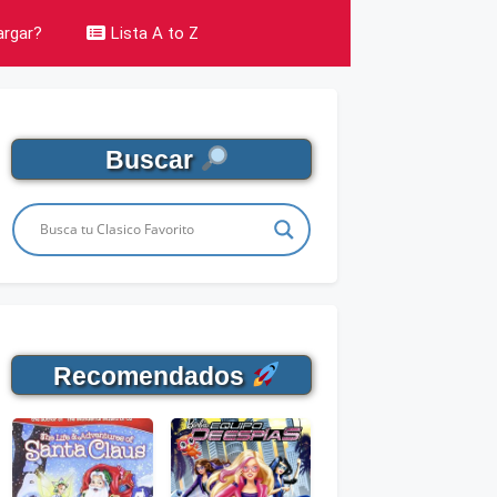
rgar?
Lista A to Z
Buscar
Recomendados