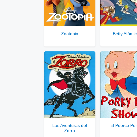
Ver
Se
Zootopia
Betty Atómi
Solo disponib
Comp
Las Aventuras del
El Puerco Po
Zorro