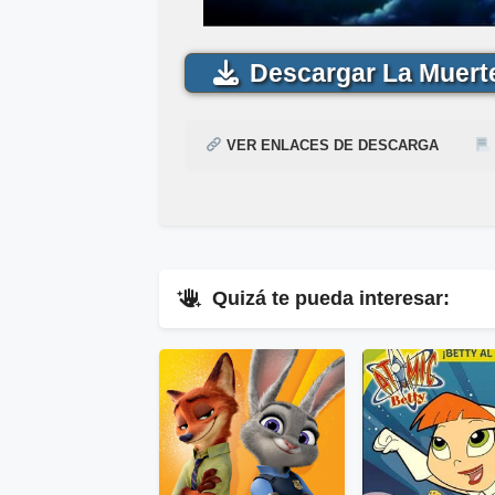
Descargar La Muert
VER ENLACES DE DESCARGA
¿
Acabas de encontrar,
Cómo descargar para ver la pelíc
La Muerte y e
Me
siguiente enlace
y
Mediafire
▷
Pincha Aquí
.
.
Quizá te pueda interesar:
▷
En
V
▷
Enla