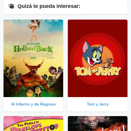
⇓
Quizá te pueda interesar:
▷
Enlaces Públicos
Ver Enlaces Públicos
⇓
▷
Enlaces Privados VIP
Ver Enlaces Privados VIP
Servidores directos
Solo disponible para usuarios registrados.
Al Infierno y de Regreso
Tom y Jerry
Comprar Cuenta VIP Aquí!