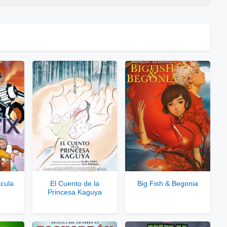
⇓
laces Públicos
er Enlaces Públicos
⇓
ces Privados VIP
 Enlaces Privados VIP
rvidores directos
ícula
El Cuento de la
Big Fish & Begonia
Princesa Kaguya
le para usuarios registrados.