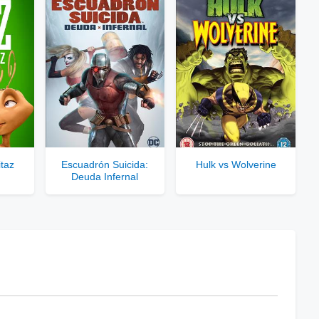
rar Cuenta VIP Aquí!
taz
Escuadrón Suicida:
Hulk vs Wolverine
Deuda Infernal