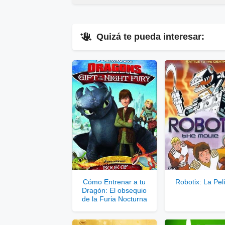
Quizá te pueda interesar:
▷
En
V
▷
Enla
Ver
Se
Cómo Entrenar a tu
Robotix: La Pel
Dragón: El obsequio
Solo disponib
de la Furia Nocturna