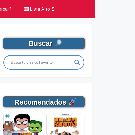
rgar?
Lista A to Z
Buscar
Recomendados