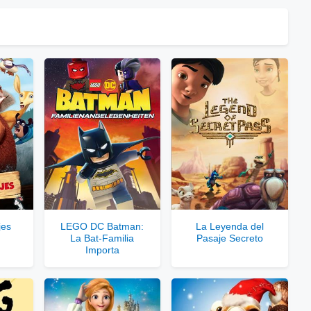
⇓
laces Públicos
⇓
ces Privados VIP
 Enlaces Privados VIP
rvidores directos
jes
LEGO DC Batman:
La Leyenda del
La Bat-Familia
Pasaje Secreto
le para usuarios registrados.
Importa
rar Cuenta VIP Aquí!