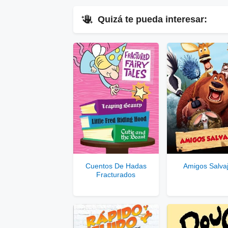
Quizá te pueda interesar:
▷
En
Ver Enlaces Públicos
▷
Enla
Ver
Se
Cuentos De Hadas
Amigos Salva
Fracturados
Solo disponib
Comp