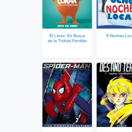
Ver
Se
El Lórax: En Busca
8 Noches Lo
de la Trúfula Perdida
Solo disponib
Comp