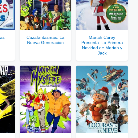
 Enlaces Privados VIP
rvidores directos
cas
Cazafantasmas: La
Mariah Carey
Nueva Generación
Presenta: La Primera
le para usuarios registrados.
Navidad de Mariah y
Jack
rar Cuenta VIP Aquí!