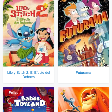
Ver Enlaces Públicos
⇓
▷
Enlaces Privados VIP
Ver Enlaces Privados VIP
Servidores directos
Solo disponible para usuarios registrados.
Lilo y Stitch 2: El Efecto del
Futurama
Defecto
Comprar Cuenta VIP Aquí!
Película