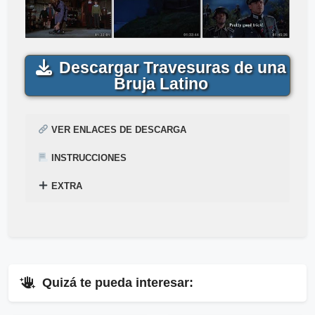
Descargar Travesuras de una
Bruja Latino
VER ENLACES DE DESCARGA
INSTRUCCIONES
EXTRA
¿
Acabas de encontrar,
Cómo descargar para ver la película
Travesuras de una Bruja
Mega
–
Mediafire
Gratis
Gratis
? Mira el siguiente tutorial explicado en el
en
1-Link
por
Mega
y
Mediafire
.
siguiente enlace
▷
Pincha Aquí
.
⇓
Quizá te pueda interesar:
▷
Enlaces Públicos