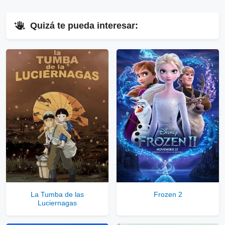
⇓
Quizá te pueda interesar:
▷
Enlaces Públicos
Ver Enlaces Públicos
⇓
▷
Enlaces Privados VIP
Ver Enlaces Privados VIP
Servidores directos
Solo disponible para usuarios registrados.
La Tumba de las
Frozen 2
Luciernagas
Comprar Cuenta VIP Aquí!