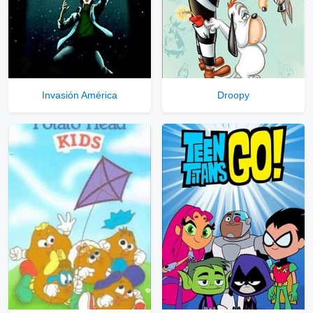
Servidores directos
Solo disponible para usuarios registrados.
Invasión América
Droopy
Comprar Cuenta VIP Aquí!