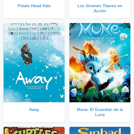
Potato Head Kids
Los Jóvenes Titanes en
Acción
Away
Mune: El Guardián de la
Luna