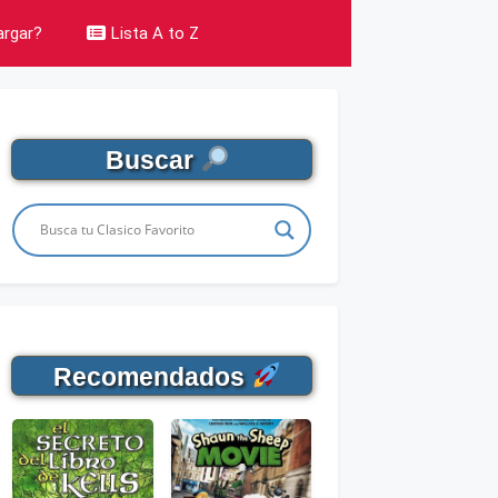
rgar?
Lista A to Z
Buscar
Recomendados