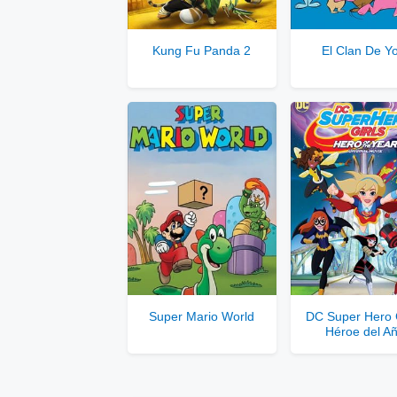
Se
Kung Fu Panda 2
El Clan De Yo
Solo disponib
Comp
Super Mario World
DC Super Hero G
Héroe del A