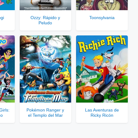
rvidores directos
gi
Ozzy: Rápido y
Toonsylvania
Peludo
le para usuarios registrados.
rar Cuenta VIP Aquí!
irls:
Pokémon Ranger y
Las Aventuras de
ño
el Templo del Mar
Ricky Ricón