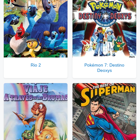
Ver Enlaces Privados VIP
Servidores directos
Solo disponible para usuarios registrados.
Rio 2
Pokémon 7: Destino
Deoxys
Comprar Cuenta VIP Aquí!