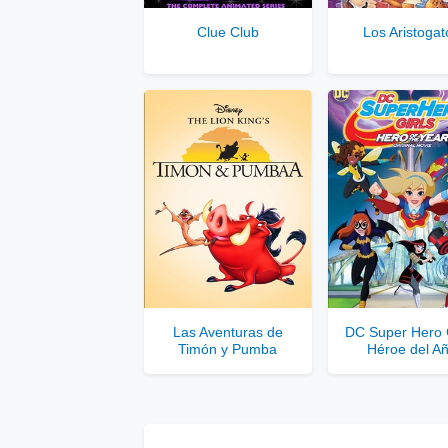
Se
Clue Club
Los Aristogat
Solo disponib
Comp
Las Aventuras de
DC Super Hero G
Timón y Pumba
Héroe del A