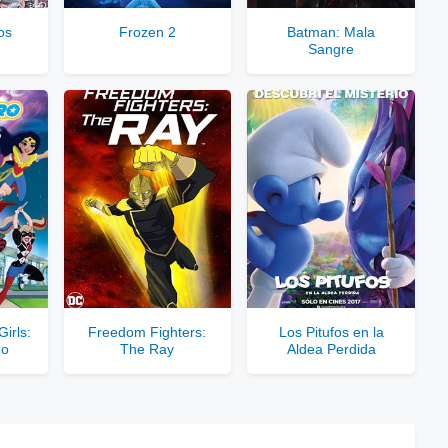
rvidores directos
os
Frozen 2
Batman: Mala
Sangre
le para usuarios registrados.
rar Cuenta VIP Aquí!
irls:
Freedom Fighters:
Los Pitufos en la
ño
The Ray
Aldea Perdida