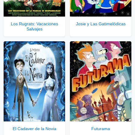
Solo disponible para usuarios registrados.
Los Rugrats: Vacaciones
Josie y Las Gatimelódicas
Salvajes
Comprar Cuenta VIP Aquí!
El Cadaver de la Novia
Futurama