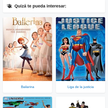
⇓
Quizá te pueda interesar:
▷
Enlaces Públicos
Ver Enlaces Públicos
⇓
▷
Enlaces Privados VIP
Ver Enlaces Privados VIP
Servidores directos
Solo disponible para usuarios registrados.
Bailarina
Liga de la justicia
Comprar Cuenta VIP Aquí!