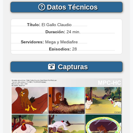
Datos Técnicos
Título:
El Gallo Claudio
Duración:
24 min.
Servidores:
Mega y Mediafire
Episodios:
28
Género:
Comedia
Capturas
Idioma:
Latino
Temporadas:
1
Peso:
2.47 GB
País:
Estados Unidos
Año:
1940