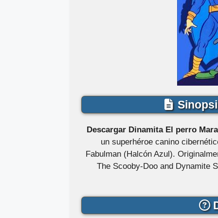
Sinopsi
Descargar Dinamita El perro Mara
un superhéroe canino cibernéti
Fabulman (Halcón Azul). Originalme
The Scooby-Doo and Dynamite Sh
D