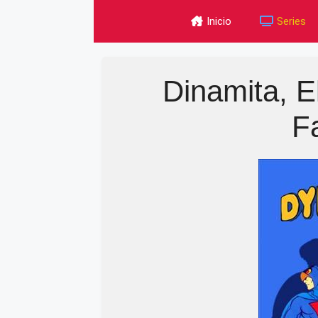
Skip
Inicio
Series
to
content
Dinamita, E
F