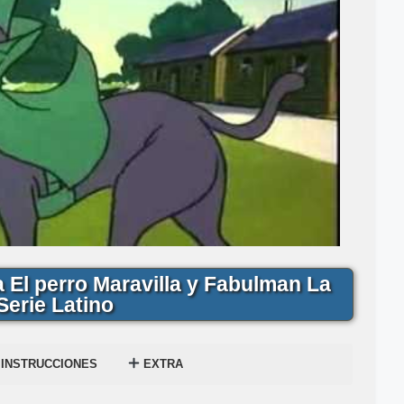
El perro Maravilla y Fabulman La
Serie Latino
INSTRUCCIONES
EXTRA
 Gratis
rro Maravilla y Fabulman La Serie Gratis
? Mira el siguiente tutorial explicado en el
en
1-